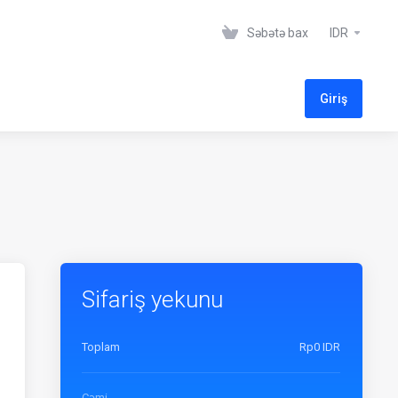
Səbətə bax
IDR
Giriş
Sifariş yekunu
Toplam
Rp0 IDR
Cəmi