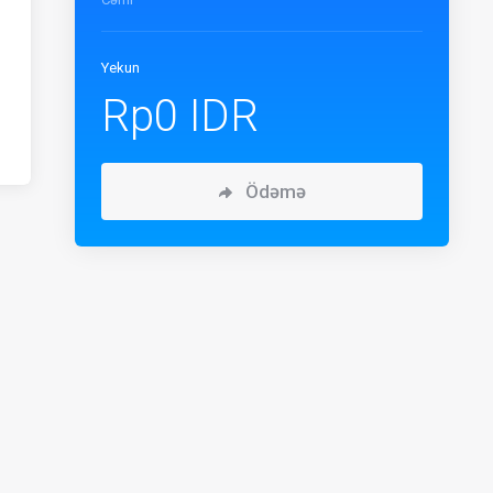
Yekun
Rp0 IDR
Ödəmə