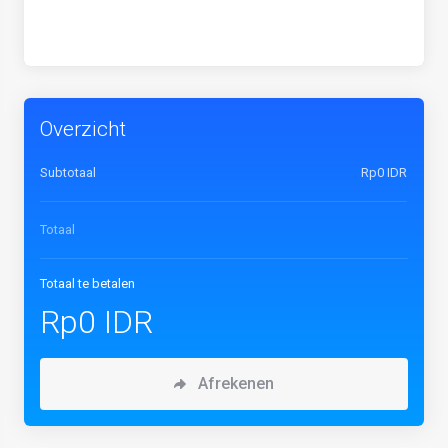
Overzicht
Subtotaal
Rp0 IDR
Totaal
Totaal te betalen
Rp0 IDR
Afrekenen